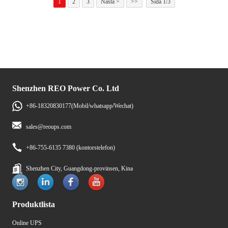
1
2
3
Nästa >
>>
Sida 1/3
Shenzhen REO Power Co. Ltd
+86-18320830177(Mobil/whatsapp/Wechat)
sales@reoups.com
+86-755-6135 7380 (kontorstelefon)
Shenzhen City, Guangdong-provinsen, Kina
Produktlista
Online UPS