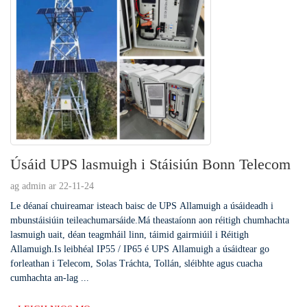
Úsáid UPS lasmuigh i Stáisiún Bonn Telecom
ag admin ar 22-11-24
Le déanaí chuireamar isteach baisc de UPS Allamuigh a úsáideadh i
mbunstáisiúin teileachumarsáide.Má theastaíonn aon réitigh chumhachta
lasmuigh uait, déan teagmháil linn, táimid gairmiúil i Réitigh
Allamuigh.Is leibhéal IP55 / IP65 é UPS Allamuigh a úsáidtear go
forleathan i Telecom, Solas Tráchta, Tollán, sléibhte agus cuacha
cumhachta an-lag ...