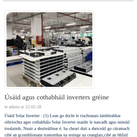
Úsáid agus cothabháil inverters gréine
le admin ar 22-02-28
Úsáid Solar Inverter : (1) Lean go docht le riachtanais lámhleabhar
oibríochta agus cothabhála Solar Inverter maidir le nascadh agus suiteáil
trealaimh, Nuair a shuiteáiltear é, ba cheart duit a sheiceáil go cúramach:
cibé an gcomhlíonann trastomhas na sreinge na ceanglais;cibé an bhfuil