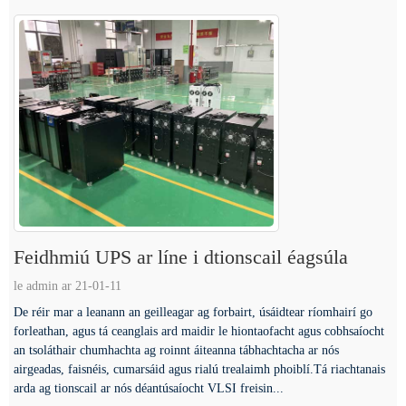
Feidhmiú UPS ar líne i dtionscail éagsúla
le admin ar 21-01-11
De réir mar a leanann an geilleagar ag forbairt, úsáidtear ríomhairí go
forleathan, agus tá ceanglais ard maidir le hiontaofacht agus cobhsaíocht
an tsoláthair chumhachta ag roinnt áiteanna tábhachtacha ar nós
airgeadas, faisnéis, cumarsáid agus rialú trealaimh phoiblí.Tá riachtanais
arda ag tionscail ar nós déantúsaíocht VLSI freisin...