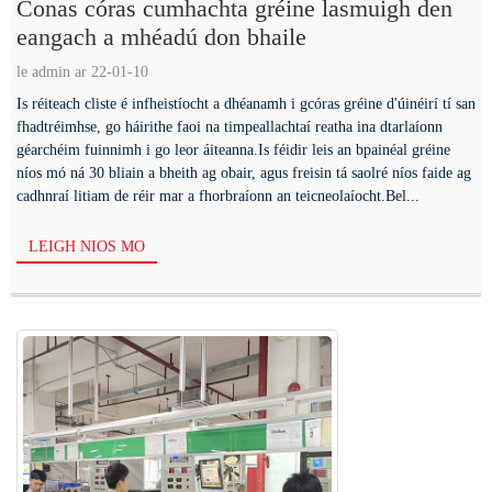
Conas córas cumhachta gréine lasmuigh den
eangach a mhéadú don bhaile
le admin ar 22-01-10
Is réiteach cliste é infheistíocht a dhéanamh i gcóras gréine d'úinéirí tí san
fhadtréimhse, go háirithe faoi na timpeallachtaí reatha ina dtarlaíonn
géarchéim fuinnimh i go leor áiteanna.Is féidir leis an bpainéal gréine
níos mó ná 30 bliain a bheith ag obair, agus freisin tá saolré níos faide ag
cadhnraí litiam de réir mar a fhorbraíonn an teicneolaíocht.Bel...
LEIGH NIOS MO