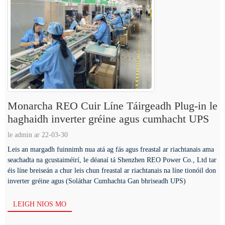
Monarcha REO Cuir Líne Táirgeadh Plug-in le
haghaidh inverter gréine agus cumhacht UPS
le admin ar 22-03-30
Leis an margadh fuinnimh nua atá ag fás agus freastal ar riachtanais ama
seachadta na gcustaiméirí, le déanaí tá Shenzhen REO Power Co., Ltd tar
éis líne breiseán a chur leis chun freastal ar riachtanais na líne tionóil don
inverter gréine agus (Soláthar Cumhachta Gan bhriseadh UPS)
LEIGH NIOS MO