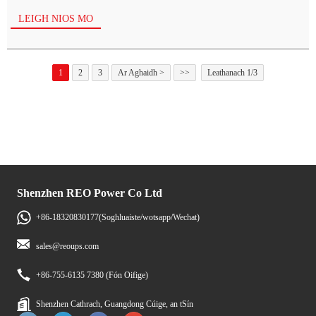
LEIGH NIOS MO
1
2
3
Ar Aghaidh >
>>
Leathanach 1/3
Shenzhen REO Power Co Ltd
+86-18320830177(Soghluaiste/wotsapp/Wechat)
sales@reoups.com
+86-755-6135 7380 (Fón Oifige)
Shenzhen Cathrach, Guangdong Cúige, an tSín