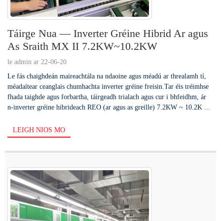
Táirge Nua — Inverter Gréine Hibrid Ar agus
As Sraith MX II 7.2KW~10.2KW
le admin ar 22-06-20
Le fás chaighdeán maireachtála na ndaoine agus méadú ar threalamh tí,
méadaítear ceanglais chumhachta inverter gréine freisin.Tar éis tréimhse
fhada taighde agus forbartha, táirgeadh trialach agus cur i bhfeidhm, ár
n-inverter gréine hibrideach REO (ar agus as greille) 7.2KW ~ 10.2K ...
LEIGH NIOS MO