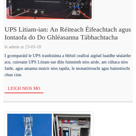
UPS Litiam-ian: An Réiteach Éifeachtach agus
Iontaofa do Do Ghléasanna Tábhachtacha
le admin ar 23-03-10
I gcomparáid le UPS traidisiúnta a bhfuil ceallraí aigéad luaidhe séalaithe
acu, cuireann UPS Litiam-ian dlús fuinnimh níos airde, am cúltaca níos
faide, agus amanna muirir níos tapúla, le monatóireacht agus bainistíocht
chun cinn.
LEIGH NIOS MO