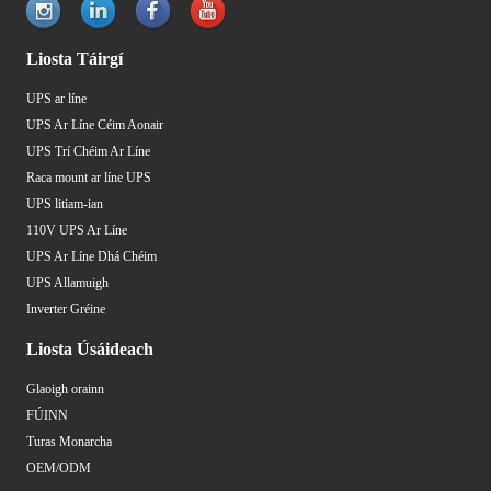
Liosta Táirgí
UPS ar líne
UPS Ar Líne Céim Aonair
UPS Trí Chéim Ar Líne
Raca mount ar líne UPS
UPS litiam-ian
110V UPS Ar Líne
UPS Ar Líne Dhá Chéim
UPS Allamuigh
Inverter Gréine
Liosta Úsáideach
Glaoigh orainn
FÚINN
Turas Monarcha
OEM/ODM