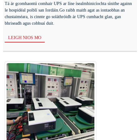
Tá ár gcomhaontú comhair UPS ar líne ísealmhinicíochta sínithe againn
le hospidéal poiblí san Iordáin.Go raibh maith agat as iontaobhas an
chustaiméara, is cinnte go soláthróidh ár UPS cumhacht glan, gan
bhriseadh agus cobhsaí duit.
LEIGH NIOS MO