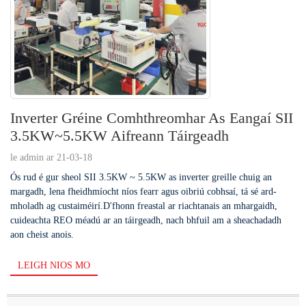
Inverter Gréine Comhthreomhar As Eangaí SII
3.5KW~5.5KW Aifreann Táirgeadh
le admin ar 21-03-18
Ós rud é gur sheol SII 3.5KW ~ 5.5KW as inverter greille chuig an
margadh, lena fheidhmíocht níos fearr agus oibriú cobhsaí, tá sé ard-
mholadh ag custaiméirí.D'fhonn freastal ar riachtanais an mhargaidh,
cuideachta REO méadú ar an táirgeadh, nach bhfuil am a sheachadadh
aon cheist anois.
LEIGH NIOS MO