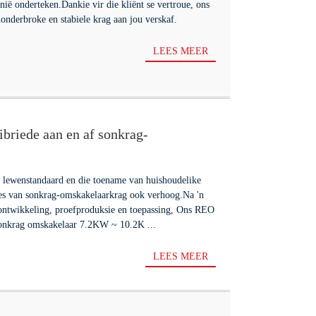
nië onderteken.Dankie vir die kliënt se vertroue, ons
onderbroke en stabiele krag aan jou verskaf.
LEES MEER
iede aan en af ​​sonkrag-
II-reeks 7.2KW~10.2KW
e lewenstandaard en die toename van huishoudelike
tes van sonkrag-omskakelaarkrag ook verhoog.Na 'n
 ontwikkeling, proefproduksie en toepassing, Ons REO
) sonkrag omskakelaar 7.2KW ~ 10.2K ...
LEES MEER