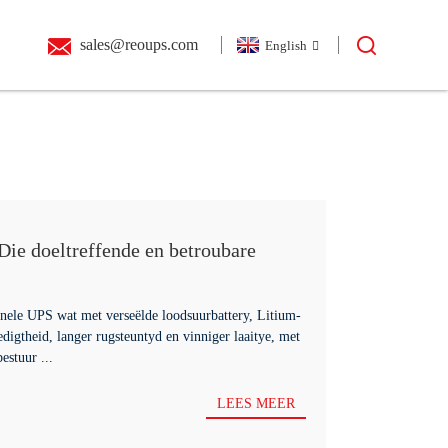
sales@reoups.com
English
ie doeltreffende en betroubare
angrike toestelle
onele UPS wat met verseëlde loodsuurbattery, Litium-
digtheid, langer rugsteuntyd en vinniger laaitye, met
estuur ...
LEES MEER