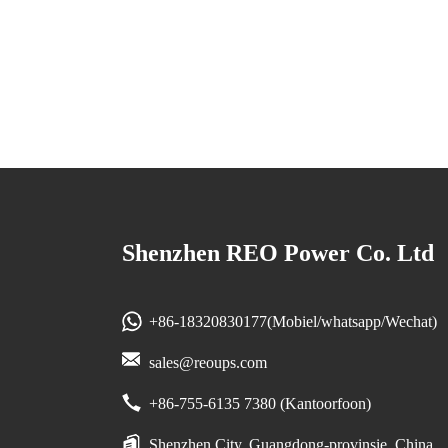
Shenzhen REO Power Co. Ltd
+86-18320830177(Mobiel/whatsapp/Wechat)
sales@reoups.com
+86-755-6135 7380 (Kantoorfoon)
Shenzhen City, Guangdong-provinsie, China