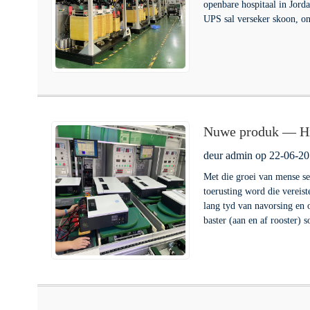
openbare hospitaal in Jorda
UPS sal verseker skoon, on
Nuwe produk — Hibr
omskakelaar MX 
deur admin op 22-06-20
Met die groei van mense s
toerusting word die vereis
lang tyd van navorsing en
baster (aan en af ​​rooster