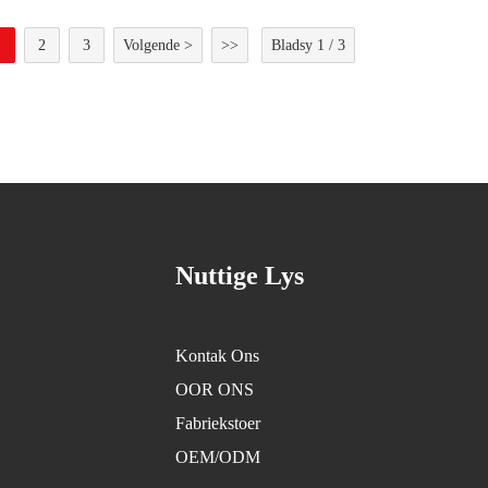
1
2
3
Volgende >
>>
Bladsy 1 / 3
Nuttige Lys
Kontak Ons
OOR ONS
Fabriekstoer
OEM/ODM