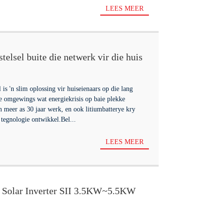
LEES MEER
telsel buite die netwerk vir die huis
 is 'n slim oplossing vir huiseienaars op die lang
e omgewings wat energiekrisis op baie plekke
meer as 30 jaar werk, en ook litiumbatterye kry
 tegnologie ontwikkel.Bel...
LEES MEER
id Solar Inverter SII 3.5KW~5.5KW