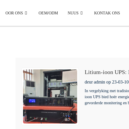
OOR ONS
OEM/ODM
NUUS
KONTAK ONS
Litium-ioon UPS: D
oplossing vir u bel
deur admin op 23-03-10
In vergelyking met tradisi
ioon UPS bied hoër energie
gevorderde monitering en b