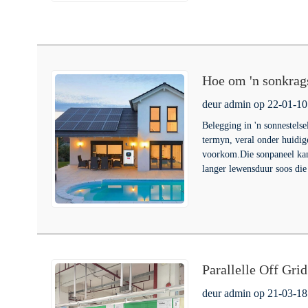
Hoe om 'n sonkrags
te grootte
deur admin op 22-01-10
Belegging in 'n sonnestelsel
termyn, veral onder huidig
voorkom.Die sonpaneel kan 
langer lewensduur soos die
Parallelle Off Gr
Massaproduksie
deur admin op 21-03-18