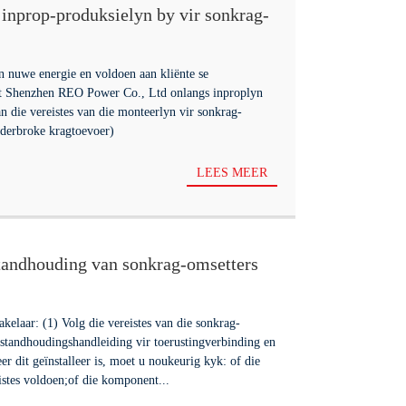
inprop-produksielyn by vir sonkrag-
PS-krag
 nuwe energie en voldoen aan kliënte se
het Shenzhen REO Power Co., Ltd onlangs inproplyn
 die vereistes van die monteerlyn vir sonkrag-
derbroke kragtoevoer)
LEES MEER
standhouding van sonkrag-omsetters
elaar: (1) Volg die vereistes van die sonkrag-
standhoudingshandleiding vir toerustingverbinding en
eer dit geïnstalleer is, moet u noukeurig kyk: of die
istes voldoen;of die komponent...