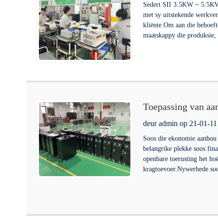
Sedert SII 3.5KW ~ 5.5KW 
met sy uitstekende werkverr
kliënte.Om aan die behoef
maatskappy die produksie, 
Toepassing van aan
deur admin op 21-01-11
Soos die ekonomie aanhou
belangrike plekke soos fin
openbare toerusting het hoë
kragtoevoer.Nywerhede soo