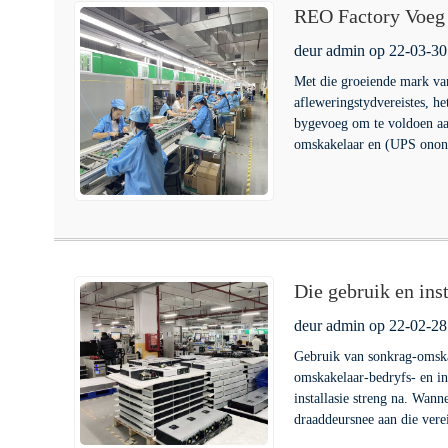
REO Factory Voeg 
omskakelaar en U
deur admin op 22-03-30
Met die groeiende mark van
afleweringstydvereistes, 
bygevoeg om te voldoen aan
omskakelaar en (UPS onon
Die gebruik en in
deur admin op 22-02-28
Gebruik van sonkrag-omskak
omskakelaar-bedryfs- en in
installasie streng na. Wann
draaddeursnee aan die vere