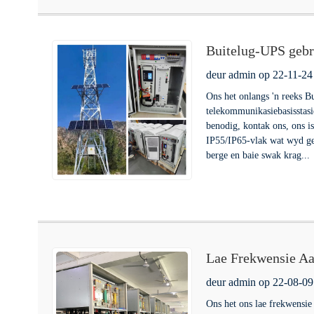
Buitelug-UPS gebr
deur admin op 22-11-24
Ons het onlangs 'n reeks B
telekommunikasiebasisstasi
benodig, kontak ons, ons i
IP55/IP65-vlak wat wyd ge
berge en baie swak krag...
Lae Frekwensie Aa
deur admin op 22-08-09
Ons het ons lae frekwensi