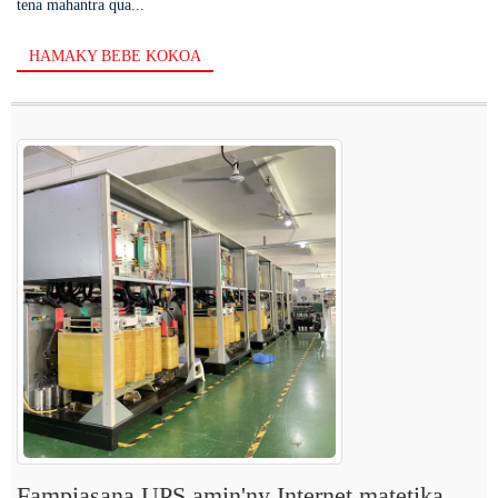
tena mahantra qua...
HAMAKY BEBE KOKOA
Fampiasana UPS amin'ny Internet matetika