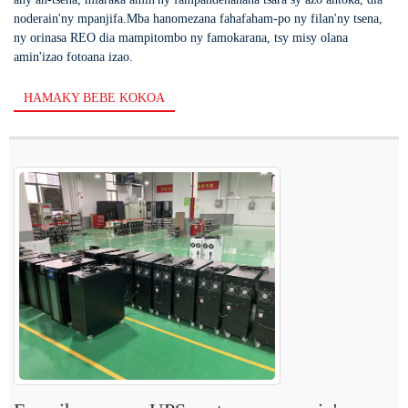
noderain'ny mpanjifa.Mba hanomezana fahafaham-po ny filan'ny tsena,
ny orinasa REO dia mampitombo ny famokarana, tsy misy olana
amin'izao fotoana izao.
HAMAKY BEBE KOKOA