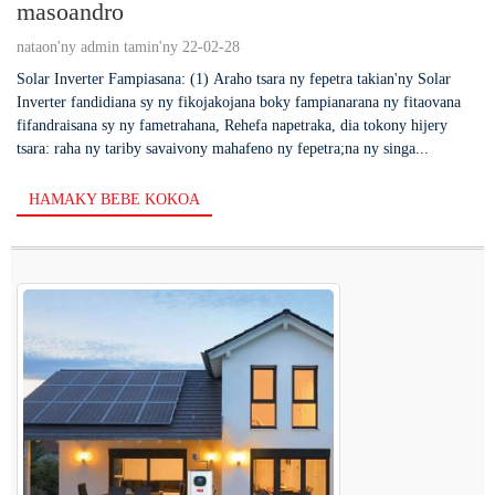
masoandro
nataon'ny admin tamin'ny 22-02-28
Solar Inverter Fampiasana: (1) Araho tsara ny fepetra takian'ny Solar
Inverter fandidiana sy ny fikojakojana boky fampianarana ny fitaovana
fifandraisana sy ny fametrahana, Rehefa napetraka, dia tokony hijery
tsara: raha ny tariby savaivony mahafeno ny fepetra;na ny singa...
HAMAKY BEBE KOKOA