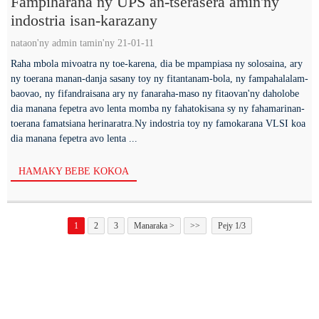
Fampiharana ny UPS an-tserasera amin'ny
indostria isan-karazany
nataon'ny admin tamin'ny 21-01-11
Raha mbola mivoatra ny toe-karena, dia be mpampiasa ny solosaina, ary
ny toerana manan-danja sasany toy ny fitantanam-bola, ny fampahalalam-
baovao, ny fifandraisana ary ny fanaraha-maso ny fitaovan'ny daholobe
dia manana fepetra avo lenta momba ny fahatokisana sy ny fahamarinan-
toerana famatsiana herinaratra.Ny indostria toy ny famokarana VLSI koa
dia manana fepetra avo lenta ...
HAMAKY BEBE KOKOA
1
2
3
Manaraka >
>>
Pejy 1/3