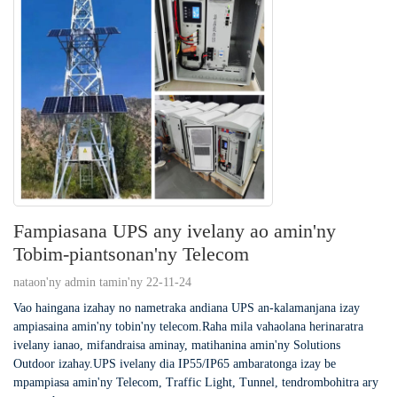
Fampiasana UPS any ivelany ao amin'ny
Tobim-piantsonan'ny Telecom
nataon'ny admin tamin'ny 22-11-24
Vao haingana izahay no nametraka andiana UPS an-kalamanjana izay
ampiasaina amin'ny tobin'ny telecom.Raha mila vahaolana herinaratra
ivelany ianao, mifandraisa aminay, matihanina amin'ny Solutions
Outdoor izahay.UPS ivelany dia IP55/IP65 ambaratonga izay be
mpampiasa amin'ny Telecom, Traffic Light, Tunnel, tendrombohitra ary