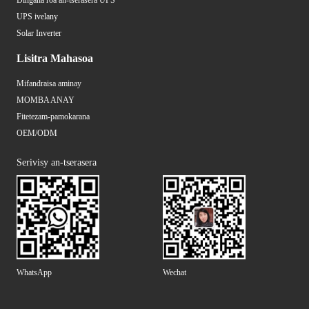
Dingana roa an-tserasera UPS
UPS ivelany
Solar Inverter
Lisitra Mahasoa
Mifandraisa aminay
MOMBA ANAY
Fitetezam-pamokarana
OEM/ODM
Serivisy an-tserasera
WhatsApp
Wechat