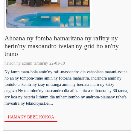
Ahoana ny fomba hamaritana ny rafitry ny
herin'ny masoandro ivelan'ny grid ho an'ny
trano
nataon'ny admin tamin'ny 22-01-10
Ny fampiasam-bola amin'ny rafi-masoandro dia vahaolana marani-tsaina
ho an'ny tompon-trano amin'ny fotoana maharitra, indrindra amin'ny
tontolo ankehitriny izay mitranga amin'ny toerana maro ny krizy
angovo.Ny tontolon'ny masoandro dia afaka miasa mihoatra ny 30 taona,
ary koa ny bateria lithium dia mihamitombo ny androm-piainany rehefa
mivoatra ny teknolojia.Bel...
HAMAKY BEBE KOKOA