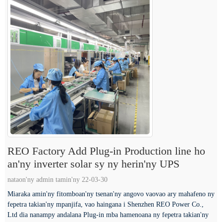
REO Factory Add Plug-in Production line ho
an'ny inverter solar sy ny herin'ny UPS
nataon'ny admin tamin'ny 22-03-30
Miaraka amin'ny fitomboan'ny tsenan'ny angovo vaovao ary mahafeno ny
fepetra takian'ny mpanjifa, vao haingana i Shenzhen REO Power Co.,
Ltd dia nanampy andalana Plug-in mba hamenoana ny fepetra takian'ny