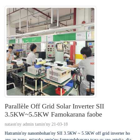
Parallèle Off Grid Solar Inverter SII
3.5KW~5.5KW Famokarana faobe
nataon'ny admin tamin'ny 21-03-18
Hatramin'ny nanombohan'ny SII 3.5KW ~ 5.5KW off grid inverter ho
any an-tsena, miaraka amin'ny fampandehanana tsara sy azo antoka, dia