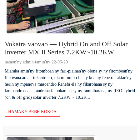
Vokatra vaovao — Hybrid On and Off Solar
Inverter MX II Series 7.2KW~10.2KW
nataon'ny admin tamin'ny 22-06-20
Miaraka amin'ny fitomboan'ny fari-piainan'ny olona sy ny fitomboan'ny
fitaovana ao an-tokantrano, dia mitombo ihany koa ny fepetra takian'ny
herin'ny mpanova masoandro.Rehefa ela ny fikarohana sy ny
fampandrosoana, andrana famokarana sy ny fampiharana, ny REO hybrid
(on & off grid) solar inverter 7.2KW ~ 10.2K...
HAMAKY BEBE KOKOA