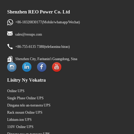
Shenzhen REO Power Co. Ltd
+86-18320830177(Mobile/whatsapp/Wechat)
sales@reoups.com
+86-755-6135 7380(telefaonina birao)
Shenzhen City, Faritanin'i Guangdong, Sina
Lisitry Ny Vokatra
Online UPS
Single Phase Online UPS
Dingana telo an-tserasera UPS
Rack mount Online UPS
Lithium-ion UPS
110V Online UPS