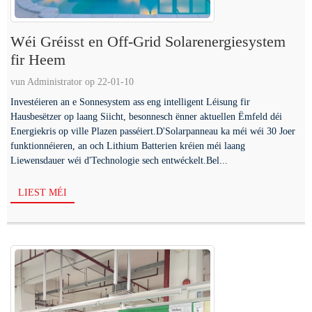
Wéi Gréisst en Off-Grid Solarenergiesystem
fir Heem
vun Administrator op 22-01-10
Investéieren an e Sonnesystem ass eng intelligent Léisung fir
Hausbesëtzer op laang Siicht, besonnesch ënner aktuellen Ëmfeld déi
Energiekris op ville Plazen passéiert.D'Solarpanneau ka méi wéi 30 Joer
funktionnéieren, an och Lithium Batterien kréien méi laang
Liewensdauer wéi d'Technologie sech entwéckelt.Bel...
LIEST MÉI