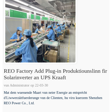
REO Factory Add Plug-in Produktiounslinn fir
Solarinverter an UPS Kraaft
vun Administrator op 22-03-30
Mat dem wuessende Maart vun neier Energie an entsprécht
d'Liwwerzäitfuerderunge vun de Clienten, hu viru kuerzem Shenzhen
REO Power Co., Ltd.