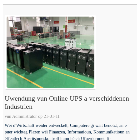
Uwendung vun Online UPS a verschiddenen
Industrien
vun Administrator op 21-01-11
Wéi d'Wirtschaft weider entwéckelt, Computere gi wäit benotzt, an e
puer wichteg Plazen wéi Finanzen, Informatioun, Kommunikatioun an
ëffentlech Ausrüstungskontroll hunn héich Ufuerderunge fir