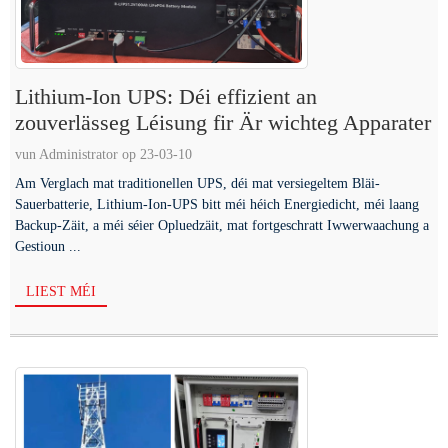
Lithium-Ion UPS: Déi effizient an
zouverlässeg Léisung fir Är wichteg Apparater
vun Administrator op 23-03-10
Am Verglach mat traditionellen UPS, déi mat versiegeltem Bläi-
Sauerbatterie, Lithium-Ion-UPS bitt méi héich Energiedicht, méi laang
Backup-Zäit, a méi séier Opluedzäit, mat fortgeschratt Iwwerwaachung a
Gestioun ...
LIEST MÉI