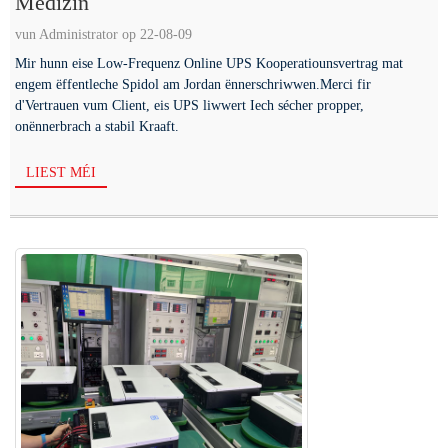
Medizin
vun Administrator op 22-08-09
Mir hunn eise Low-Frequenz Online UPS Kooperatiounsvertrag mat
engem ëffentleche Spidol am Jordan ënnerschriwwen.Merci fir
d'Vertrauen vum Client, eis UPS liwwert Iech sécher propper,
onënnerbrach a stabil Kraaft.
LIEST MÉI