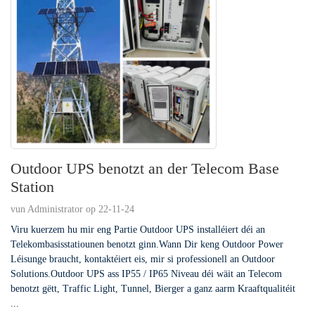
Outdoor UPS benotzt an der Telecom Base
Station
vun Administrator op 22-11-24
Viru kuerzem hu mir eng Partie Outdoor UPS installéiert déi an
Telekombasisstatiounen benotzt ginn.Wann Dir keng Outdoor Power
Léisunge braucht, kontaktéiert eis, mir si professionell an Outdoor
Solutions.Outdoor UPS ass IP55 / IP65 Niveau déi wäit an Telecom
benotzt gëtt, Traffic Light, Tunnel, Bierger a ganz aarm Kraaftqualitéit
...