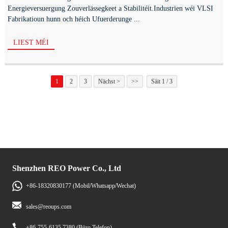
Energieversuergung Zouverlässegkeet a Stabilitéit.Industrien wéi VLSI
Fabrikatioun hunn och héich Ufuerderunge ...
LIEST MÉI
1
2
3
Nächst >
>>
Säit 1 / 3
Shenzhen REO Power Co., Ltd
+86-18320830177 (Mobil/Whatsapp/Wechat)
sales@reoups.com
+86-755-6135 7380 (Büro Telefon)