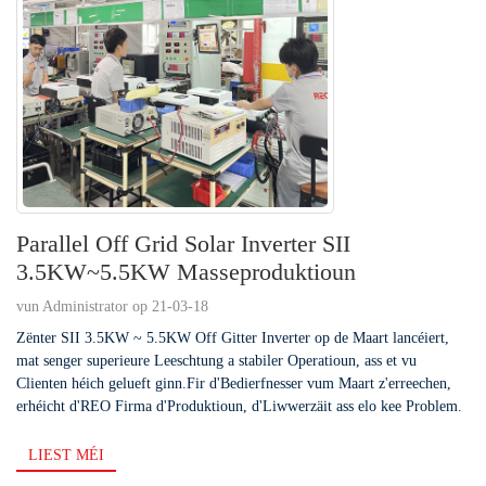
Parallel Off Grid Solar Inverter SII
3.5KW~5.5KW Masseproduktioun
vun Administrator op 21-03-18
Zënter SII 3.5KW ~ 5.5KW Off Gitter Inverter op de Maart lancéiert,
mat senger superieure Leeschtung a stabiler Operatioun, ass et vu
Clienten héich gelueft ginn.Fir d'Bedierfnesser vum Maart z'erreechen,
erhéicht d'REO Firma d'Produktioun, d'Liwwerzäit ass elo kee Problem.
LIEST MÉI