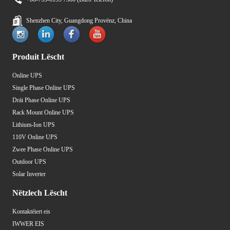
Shenzhen City, Guangdong Provënz, China
Produit Lëscht
Online UPS
Single Phase Online UPS
Dräi Phase Online UPS
Rack Mount Online UPS
Lithium-Ion UPS
110V Online UPS
Zwee Phase Online UPS
Outdoor UPS
Solar Inverter
Nëtzlech Lëscht
Kontaktéiert eis
IWWER EIS