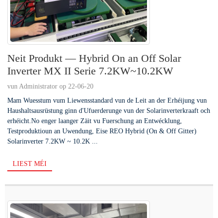
Neit Produkt — Hybrid On an Off Solar
Inverter MX II Serie 7.2KW~10.2KW
vun Administrator op 22-06-20
Mam Wuesstum vum Liewensstandard vun de Leit an der Erhéijung vun
Haushaltsausrüstung ginn d'Ufuerderunge vun der Solarinverterkraaft och
erhéicht.No enger laanger Zäit vu Fuerschung an Entwécklung,
Testproduktioun an Uwendung, Eise REO Hybrid (On & Off Gitter)
Solarinverter 7.2KW ~ 10.2K ...
LIEST MÉI