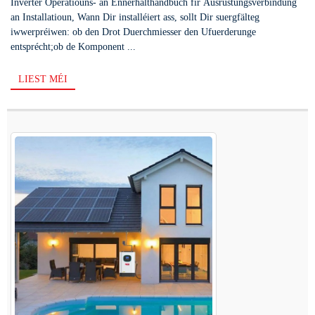
Inverter Operatiouns- an Ënnerhalthandbuch fir Ausrüstungsverbindung
an Installatioun, Wann Dir installéiert ass, sollt Dir suergfälteg
iwwerpréiwen: ob den Drot Duerchmiesser den Ufuerderunge
entsprécht;ob de Komponent ...
LIEST MÉI