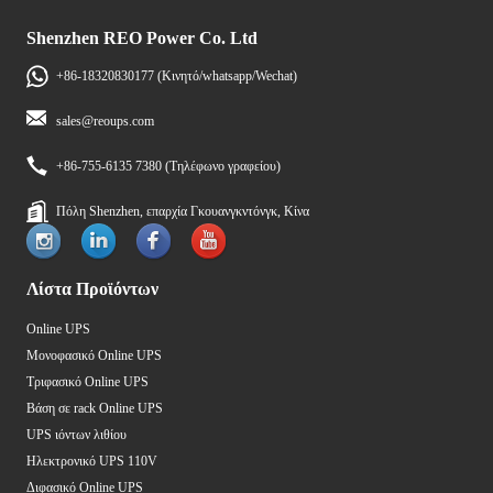
Shenzhen REO Power Co. Ltd
+86-18320830177 (Κινητό/whatsapp/Wechat)
sales@reoups.com
+86-755-6135 7380 (Τηλέφωνο γραφείου)
Πόλη Shenzhen, επαρχία Γκουανγκντόνγκ, Κίνα
Λίστα Προϊόντων
Online UPS
Μονοφασικό Online UPS
Τριφασικό Online UPS
Βάση σε rack Online UPS
UPS ιόντων λιθίου
Ηλεκτρονικό UPS 110V
Διφασικό Online UPS