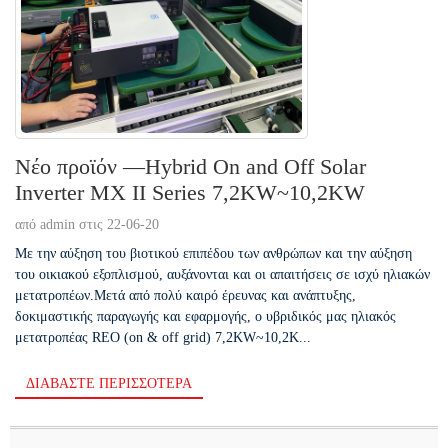
Νέο προϊόν —Hybrid On and Off Solar
Inverter MX II Series 7,2KW~10,2KW
από admin στις 22-06-20
Με την αύξηση του βιοτικού επιπέδου των ανθρώπων και την αύξηση
του οικιακού εξοπλισμού, αυξάνονται και οι απαιτήσεις σε ισχύ ηλιακών
μετατροπέων.Μετά από πολύ καιρό έρευνας και ανάπτυξης,
δοκιμαστικής παραγωγής και εφαρμογής, ο υβριδικός μας ηλιακός
μετατροπέας REO (on & off grid) 7,2KW~10,2K...
ΔΙΑΒΆΣΤΕ ΠΕΡΙΣΣΌΤΕΡΑ