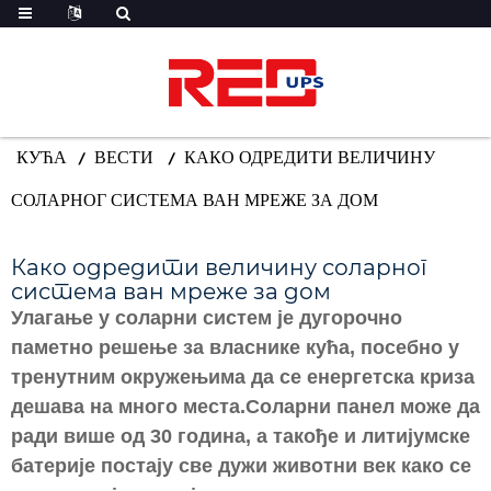
КУЋА
ВЕСТИ
КАКО ОДРЕДИТИ ВЕЛИЧИНУ
СОЛАРНОГ СИСТЕМА ВАН МРЕЖЕ ЗА ДОМ
Како одредити величину соларног
система ван мреже за дом
Улагање у соларни систем је дугорочно
паметно решење за власнике кућа, посебно у
тренутним окружењима да се енергетска криза
дешава на много места.Соларни панел може да
ради више од 30 година, а такође и литијумске
батерије постају све дужи животни век како се