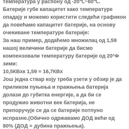
температура у распону од -20
℃
~60
℃
.
Батерије губе капацитет како температуре
опадају и можемо користити следећи графикон
да повећамо капацитет батерије, на основу
очекиване температуре батерије:
За наш пример, додаћемо множилац од 1,59
нашој величини батерије да бисмо
компензовали температуру батерије од 20°Ф
зими:
10,5КВхк 1,59 = 16,7КВх
Још једна ствар коју треба узети у обзир је да
приликом пуњења и пражњења батерија
долази до губитка енергије, а да би се
продужио животни век батерија, не
препоручује се да се батерије потпуно
испразне.(Обично одржавамо ДОД већи од
80% (ДОД = дубина пражњења).