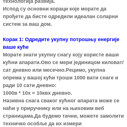
технологија развија.
Испод су основни кораци које морате да
прођете да бисте одредили идеалан соларни
систем за ваш дом.
Корак 1: Одредите укупну потрошњу енергије
ваше куће
Морате знати укупну снагу коју користе ваши
кућни апарати.Ово се мери јединицом киловат/
сат дневно или месечно.Рецимо, укупна
опрема у вашој кући троши 1000 вати снаге и
ради 10 сати дневно:
1000в * 10х = 10квх дневно.
Називна снага сваког кућног апарата може се
наћи у приручнику или на њиховим веб
страницама.Да будемо тачни, можете замолити
техничко особље да их измери