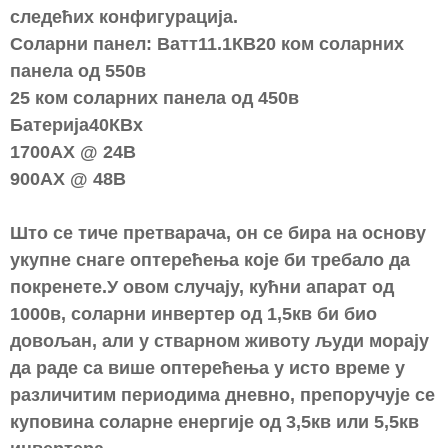
следећих конфигурација.
Соларни панел: Ватт11.1КВ20 ком соларних
панела од 550в
25 ком соларних панела од 450в
Батерија40КВх
1700АХ @ 24В
900АХ @ 48В
Што се тиче претварача, он се бира на основу
укупне снаге оптерећења које би требало да
покренете.У овом случају, кућни апарат од
1000в, соларни инвертер од 1,5кв би био
довољан, али у стварном животу људи морају
да раде са више оптерећења у исто време у
различитим периодима дневно, препоручује се
куповина соларне енергије од 3,5кв или 5,5кв