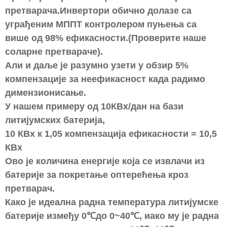
претварача.Инвертори обично долазе са
уграђеним МППТ контролером пуњења са
више од 98% ефикасности.(Проверите наше
соларне претвараче).
Али и даље је разумно узети у обзир 5%
компензације за неефикасност када радимо
димензионисање.
У нашем примеру од 10КВх/дан на бази
литијумских батерија,
10 КВх к 1,05 компензација ефикасности = 10,5
КВх
Ово је количина енергије која се извлачи из
батерије за покретање оптерећења кроз
претварач.
Како је идеална радна температура литијумске
батерије између 0
℃
до 0~40
℃
, иако му је радна