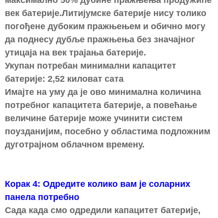
максимално 50% дубине пражњења продужиће
век батерије.Литијумске батерије нису толико
погођене дубоким пражњењем и обично могу
да поднесу дубље пражњења без значајног
утицаја на век трајања батерије.
Укупан потребан минимални капацитет
батерије: 2,52 киловат сата
Имајте на уму да је ово минимална количина
потребног капацитета батерије, а повећање
величине батерије може учинити систем
поузданијим, посебно у областима подложним
дуготрајном облачном времену.
Корак 4: Одредите колико вам је соларних
панела потребно
Сада када смо одредили капацитет батерије,