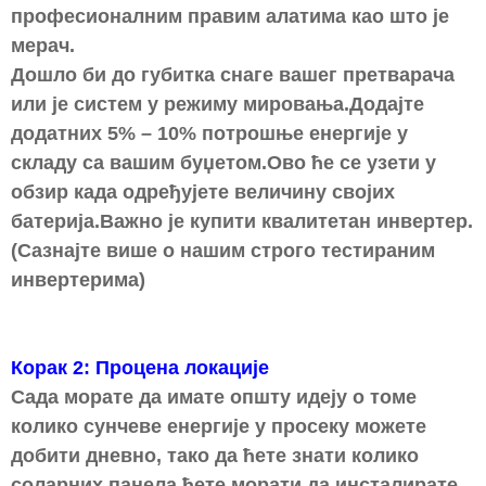
професионалним правим алатима као што је
мерач.
Дошло би до губитка снаге вашег претварача
или је систем у режиму мировања.Додајте
додатних 5% – 10% потрошње енергије у
складу са вашим буџетом.Ово ће се узети у
обзир када одређујете величину својих
батерија.Важно је купити квалитетан инвертер.
(Сазнајте више о нашим строго тестираним
инвертерима)
Корак 2: Процена локације
Сада морате да имате општу идеју о томе
колико сунчеве енергије у просеку можете
добити дневно, тако да ћете знати колико
соларних панела ћете морати да инсталирате