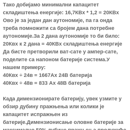
Тако добијамо минимални капацитет
складиштења енергије: 16,7КВх * 1,2 = 20КВх
Ово је за један дан аутономије, па га онда
треба помножити са бројем дана потребне
аутономије.За 2 дана аутономије то би било:
20Квх к 2 дана = 40КВх складиштења енергије
Да бисте претворили ват-сате у ампер-сате,
поделите са напоном батерије система.У
нашем примеру:
40Квх ÷ 24в = 1667Ах 24В батерија
40Квх ÷ 48в = 833 Ах 48В батерија
Када димензионирате батерију, увек узмите у
обзир дубину пражњења или колики је
капацитет испражњен из
батерије.Димензионисање оловне батерије за