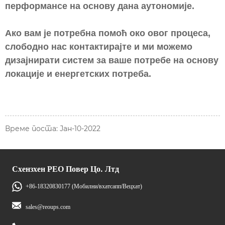
перформансе на основу дана аутономије.
Ако вам је потребна помоћ око овог процеса,
слободно нас контактирајте и ми можемо
дизајнирати систем за ваше потребе на основу
локације и енергетских потреба.
Време поста: Јан-10-2022
Схензхен РЕО Повер Цо. Лтд
+86-18320830177 (Мобилни/вхатсапп/Вецхат)
sales@reoups.com