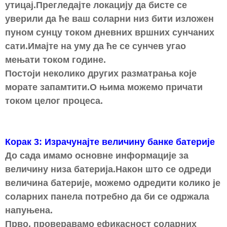
утицај.Прегледајте локацију да бисте се
уверили да ће ваш соларни низ бити изложен
пуном сунцу током дневних вршних сунчаних
сати.Имајте на уму да ће се сунчев угао
мењати током године.
Постоји неколико других разматрања које
морате запамтити.О њима можемо причати
током целог процеса.
Корак 3: Израчунајте величину банке батерије
До сада имамо основне информације за
величину низа батерија.Након што се одреди
величина батерије, можемо одредити колико је
соларних панела потребно да би се одржала
напуњена.
Прво, проверавамо ефикасност соларних