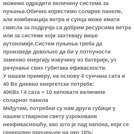
можемо одредити величину система за
пуњење.Обично користимо соларне панеле,
али комбинација ветра и сунца може имати
смисла за подручја са добрим ресурсима ветра
или за системе који захтевају више
аутономије.Систем пуњења треба да
произведе довољно да би у потпуности
заменио енергију извучену из батерије, уз
рачунање свих губитака ефикасности.
У нашем примеру, на основу 4 сунчана сата и
40 Вх дневно енергетске потребе:
40КВх / 4 сата = 10 киловати величине
соларног панела
Међутим, потребни су нам други губици у
нашем стварном свету узроковани
неефикасношћу, као што је пад напона, који се
генерално процењује на око 10%: