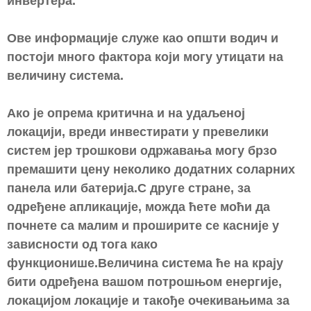
инвертера.
Ове информације служе као општи водич и
постоји много фактора који могу утицати на
величину система.
Ако је опрема критична и на удаљеној
локацији, вреди инвестирати у превелики
систем јер трошкови одржавања могу брзо
премашити цену неколико додатних соларних
панела или батерија.С друге стране, за
одређене апликације, можда ћете моћи да
почнете са малим и проширите се касније у
зависности од тога како
функционише.Величина система ће на крају
бити одређена вашом потрошњом енергије,
локацијом локације и такође очекивањима за