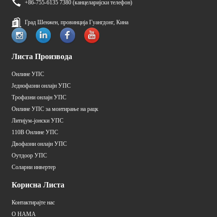
+86-755-6135 7380 (канцеларијски телефон)
Град Шенжен, провинција Гуангдонг, Кина
Листа Производа
Онлине УПС
Једнофазни онлајн УПС
Трофазни онлајн УПС
Онлине УПС за монтирање на рацк
Литијум-јонски УПС
110В Онлине УПС
Двофазни онлајн УПС
Оутдоор УПС
Соларни инвертер
Корисна Листа
Контактирајте нас
О НАМА