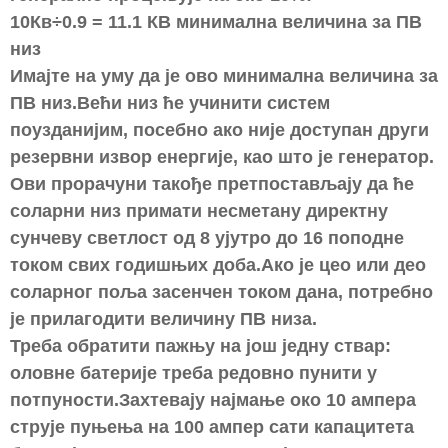
10Кв÷0.9 = 11.1 КВ минимална величина за ПВ
низ
Имајте на уму да је ово минимална величина за
ПВ низ.Већи низ ће учинити систем
поузданијим, посебно ако није доступан други
резервни извор енергије, као што је генератор.
Ови прорачуни такође претпостављају да ће
соларни низ примати несметану директну
сунчеву светлост од 8 ујутро до 16 поподне
током свих годишњих доба.Ако је цео или део
соларног поља засенчен током дана, потребно
је прилагодити величину ПВ низа.
Треба обратити пажњу на још једну ствар:
оловне батерије треба редовно пунити у
потпуности.Захтевају најмање око 10 ампера
струје пуњења на 100 ампер сати капацитета