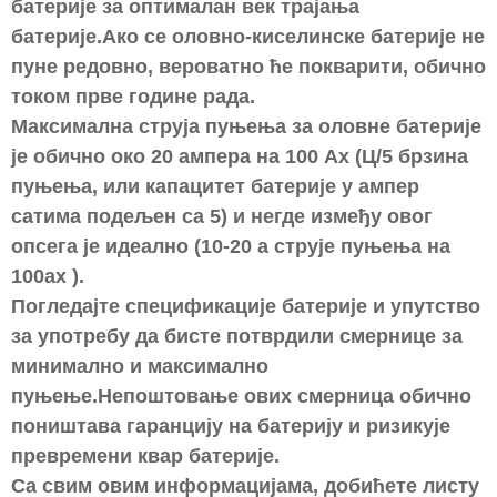
батерије за оптималан век трајања
батерије.Ако се оловно-киселинске батерије не
пуне редовно, вероватно ће покварити, обично
током прве године рада.
Максимална струја пуњења за оловне батерије
је обично око 20 ампера на 100 Ах (Ц/5 брзина
пуњења, или капацитет батерије у ампер
сатима подељен са 5) и негде између овог
опсега је идеално (10-20 а струје пуњења на
100ах ).
Погледајте спецификације батерије и упутство
за употребу да бисте потврдили смернице за
минимално и максимално
пуњење.Непоштовање ових смерница обично
поништава гаранцију на батерију и ризикује
превремени квар батерије.
Са свим овим информацијама, добићете листу