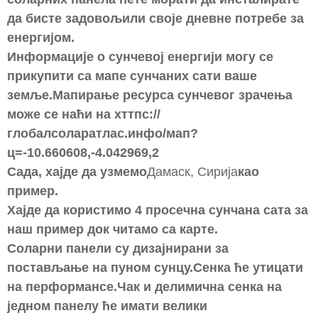
да бисте задовољили своје дневне потребе за
енергијом.
Информације о сунчевој енергији могу се
прикупити са мапе сунчаних сати ваше
земље.Мапирање ресурса сунчевог зрачења
може се наћи на хттпс://
глобалсоларатлас.инфо/мап?
ц=-10.660608,-4.042969,2
Сада, хајде да узмемо
Дамаск, Сирија
као
пример.
Хајде да користимо 4 просечна сунчана сата за
наш пример док читамо са карте.
Соларни панели су дизајнирани за
постављање на пуном сунцу.Сенка ће утицати
на перформансе.Чак и делимична сенка на
једном панелу ће имати велики