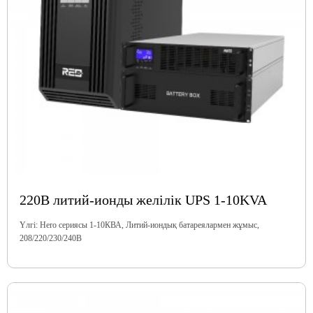
220В литий-ионды желілік UPS 1-10KVA
Үлгі: Hero сериясы 1-10КВА, Литий-иондық батареялармен жұмыс,
208/220/230/240В