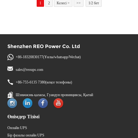
1
2
Келесі >
>>
1/2 бет
Shenzhen REO Power Co. Ltd
+86-18320830177(Ұялы/whatsapp/Wechat)
sales@reoups.com
+86-755-6135 7380(кеңсе телефоны)
Шэньчжэнь қаласы, Гуандун провинциясы, Қытай
Өнімдер Тізімі
Онлайн UPS
Бір фазалы онлайн UPS