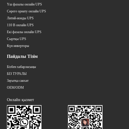
Үш фазалы онлайн UPS
Сөреге орнату онлайн UPS
Литий-ионды UPS
110 В онлайн UPS
Екі фазалы онлайн UPS
Сыртқы UPS
Күн инверторы
Пайдалы Тізім
Бізбен хабарласыңы
БІЗ ТУРАЛЫ
Зауытқа саяхат
OEM/ODM
Онлайн қызмет