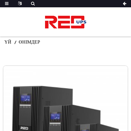
ҮЙ
ӨНІМДЕР