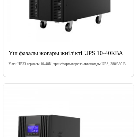
Үш фазалы жоғары жиілікті UPS 10-40КВА
Үлгі: HP33 сериясы 10-40K, трансформаторсыз автономды UPS, 380/380 В