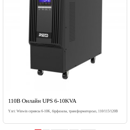
110В Онлайн UPS 6-10KVA
Үлгі: Winwin сериясы 6-10K, бірфазалы, трансформаторсыз, 110/115/120В