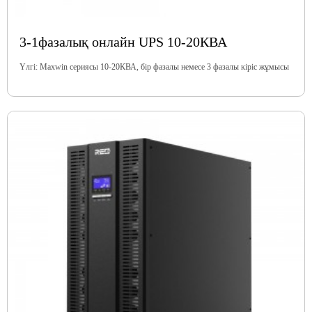
3-1фазалық онлайн UPS 10-20КВА
Үлгі: Maxwin сериясы 10-20КВА, бір фазалы немесе 3 фазалы кіріс жұмысы