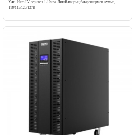
Үлгі: Hero LV сериясы 1-10ква, Литий-иондық батареялармен жұмыс,
110/115/120/127В