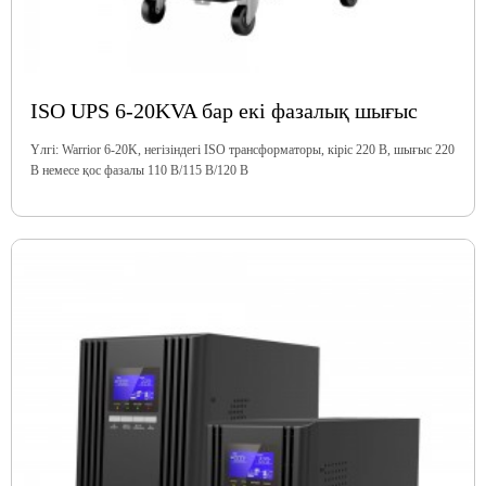
ISO UPS 6-20KVA бар екі фазалық шығыс
Үлгі: Warrior 6-20K, негізіндегі ISO трансформаторы, кіріс 220 В, шығыс 220
В немесе қос фазалы 110 В/115 В/120 В